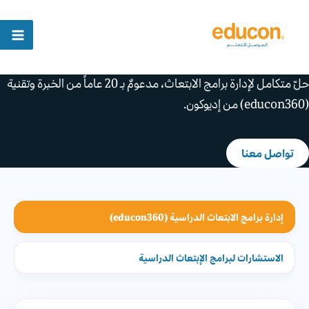
خطي
content
لى
لمحتوى
إدارة برامج الابتعاث
(
educon
360)
حلّ متكامل لإدارة برامج الابتعاث، مدعومٌ بـ
20
عاماً من الخبرة وتقنية
(educon360)
من
إديوكون
.
تواصل معنا
إدارة برامج الابتعاث الدراسية
(educon360)
الاستشارات لبرامج الإبتعاث الدراسية